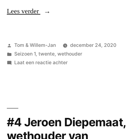
“#5
Lees verder
Jaimi
van
Geplaatst
Tom & Willem-Jan
december 24, 2020
Essen,
door
Geplaatst
Seizoen 1
,
twente
,
wethouder
wethouder
in
op
Laat een reactie achter
van
#5
Jaimi
Losser”
van
Essen,
wethouder
van
#4 Jeroen Diepemaat,
Losser
wethouder van