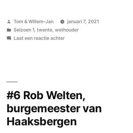
Jeffrey
Rouwenhorst,
Geplaatst
Tom & Willem-Jan
januari 7, 2021
wethouder
door
Geplaatst
Seizoen 1
,
twente
,
wethouder
van
in
op
Laat een reactie achter
Wierden”
#7
Jeffrey
Rouwenhorst,
wethouder
van
Wierden
#6 Rob Welten,
burgemeester van
Haaksbergen