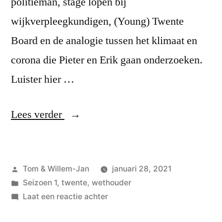
politieman, stage lopen bij
wijkverpleegkundigen, (Young) Twente
Board en de analogie tussen het klimaat en
corona die Pieter en Erik gaan onderzoeken.
Luister hier …
“#10
Lees verder
Pieter
van
Geplaatst
Tom & Willem-Jan
januari 28, 2021
Zwanenburg,
door
Geplaatst
Seizoen 1
,
twente
,
wethouder
wethouder
in
op
Laat een reactie achter
van
#10