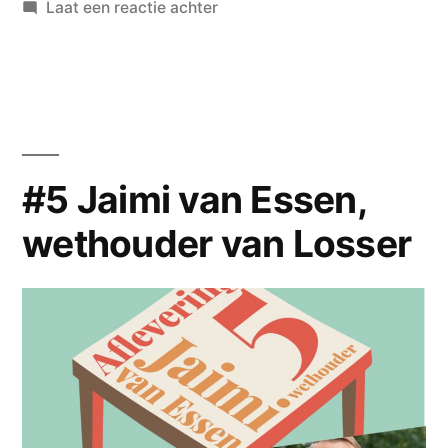
in
op
Laat een reactie achter
#6
Rob
Welten,
burgemeester
van
Haaksbergen
#5 Jaimi van Essen,
wethouder van Losser