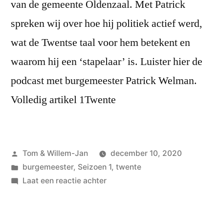
van de gemeente Oldenzaal. Met Patrick
spreken wij over hoe hij politiek actief werd,
wat de Twentse taal voor hem betekent en
waarom hij een ‘stapelaar’ is. Luister hier de
podcast met burgemeester Patrick Welman.
Volledig artikel 1Twente
Geplaatst
Tom & Willem-Jan
december 10, 2020
door
Geplaatst
burgemeester
,
Seizoen 1
,
twente
in
op
Laat een reactie achter
#3
Patrick