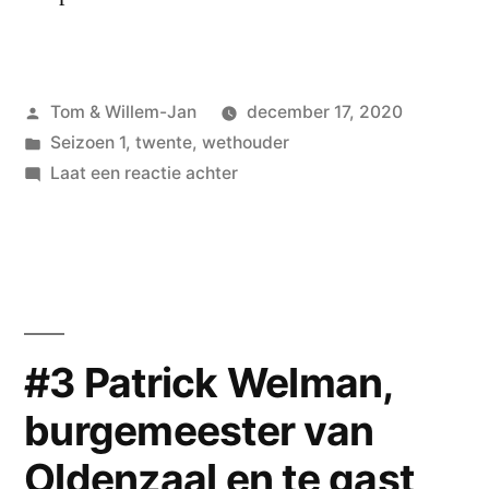
Geplaatst
Tom & Willem-Jan
december 17, 2020
door
Geplaatst
Seizoen 1
,
twente
,
wethouder
in
op
Laat een reactie achter
#4
Jeroen
Diepemaat,
wethouder
van
Enschede
#3 Patrick Welman,
burgemeester van
Oldenzaal en te gast