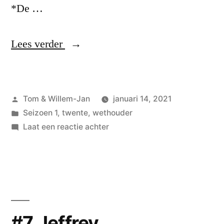
*De …
“#8
Lees verder
Bas
van
Geplaatst
Tom & Willem-Jan
januari 14, 2021
Wakeren,
door
Geplaatst
Seizoen 1
,
twente
,
wethouder
wethouder
in
op
Laat een reactie achter
van
#8
Bas
Hengelo”
van
Wakeren,
wethouder
van
#7 Jeffrey