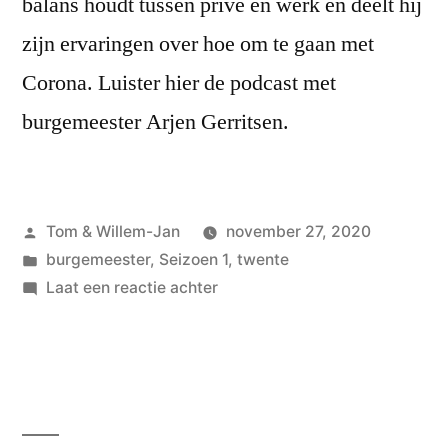
balans houdt tussen privé en werk en deelt hij
zijn ervaringen over hoe om te gaan met
Corona. Luister hier de podcast met
burgemeester Arjen Gerritsen.
Geplaatst
Tom & Willem-Jan
november 27, 2020
door
Geplaatst
burgemeester
,
Seizoen 1
,
twente
in
op
Laat een reactie achter
#2
Arjen
Gerritsen,
burgemeester
van