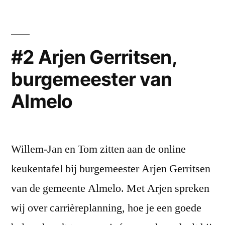
Welman,
burgemeester
van
Oldenzaal
#2 Arjen Gerritsen,
en
burgemeester van
te
gast
Almelo
bij
1Twente
Willem-Jan en Tom zitten aan de online
keukentafel bij burgemeester Arjen Gerritsen
van de gemeente Almelo. Met Arjen spreken
wij over carrièreplanning, hoe je een goede