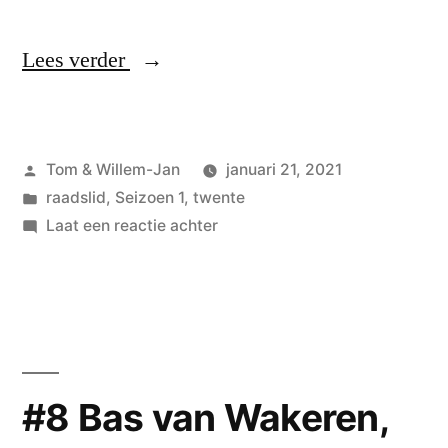
“#9
Lees verder
Susanne
van
Geplaatst
Tom & Willem-Jan
januari 21, 2021
den
door
Geplaatst
raadslid
,
Seizoen 1
,
twente
Beukel,
in
op
Laat een reactie achter
raadslid
#9
Susanne
uit
van
Hengelo”
den
Beukel,
raadslid
#8 Bas van Wakeren,
uit