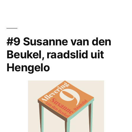
Pieter
Hof
van
van
Zwanenburg,
wethouder
Twente”
van
#9 Susanne van den
Hof
Beukel, raadslid uit
van
Twente
Hengelo