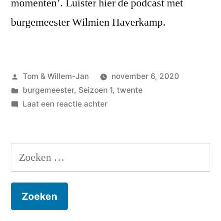
momenten’. Luister hier de podcast met
burgemeester Wilmien Haverkamp.
Geplaatst
Tom & Willem-Jan
november 6, 2020
door
Geplaatst
burgemeester
,
Seizoen 1
,
twente
in
op
Laat een reactie achter
#1
Wilmien
Haverkamp,
Zoeken
burgemeester
naar:
van
Tubbergen