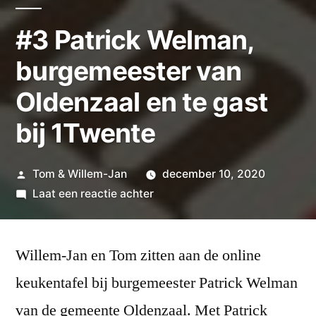
#3 Patrick Welman,
burgemeester van
Oldenzaal en te gast
bij 1Twente
Geplaatst
Tom & Willem-Jan
december 10, 2020
door
op
Laat een reactie achter
#3
Patrick
Willem-Jan en Tom zitten aan de online
Welman,
burgemeester
keukentafel bij burgemeester Patrick Welman
van
van de gemeente Oldenzaal. Met Patrick
Oldenzaal