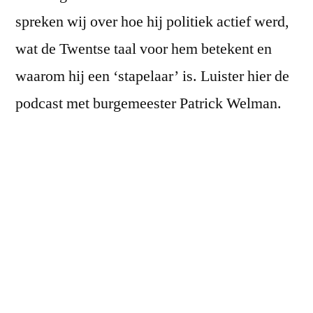
en
spreken wij over hoe hij politiek actief werd,
te
wat de Twentse taal voor hem betekent en
gast
waarom hij een ‘stapelaar’ is. Luister hier de
bij
1Twente
podcast met burgemeester Patrick Welman.