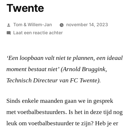
Twente
Geplaatst
Tom & Willem-Jan
november 14, 2023
door
op
Laat een reactie achter
#52
Arnold
‘Een loopbaan valt niet te plannen, een ideaal
Bruggink
–
moment bestaat niet’ (Arnold Bruggink,
technisch
Technisch Directeur van FC Twente).
directeur
FC
Twente
Sinds enkele maanden gaan we in gesprek
met voetbalbestuurders. Is het in deze tijd nog
leuk om voetbalbestuurder te zijn? Heb je er