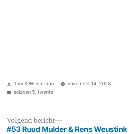
Geplaatst
Tom & Willem-Jan
november 14, 2023
door
Geplaatst
seizoen 5
,
twente
in
Volgend
Volgend bericht
bericht:
#53 Ruud Mulder & Rens Weustink