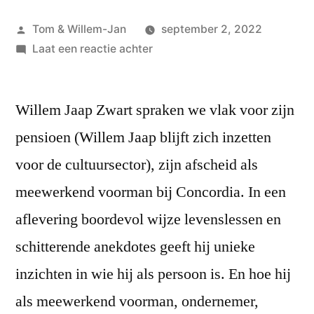
Geplaatst
Tom & Willem-Jan
september 2, 2022
door
op
Laat een reactie achter
#34
Willem
Willem Jaap Zwart spraken we vlak voor zijn
Jaap
Zwart
pensioen (Willem Jaap blijft zich inzetten
voor de cultuursector), zijn afscheid als
meewerkend voorman bij Concordia. In een
aflevering boordevol wijze levenslessen en
schitterende anekdotes geeft hij unieke
inzichten in wie hij als persoon is. En hoe hij
als meewerkend voorman, ondernemer,