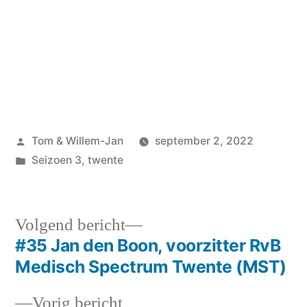
Geplaatst
Tom & Willem-Jan
september 2, 2022
door
Geplaatst
Seizoen 3
,
twente
in
Volgend
Volgend bericht
bericht:
#35 Jan den Boon, voorzitter RvB
Bericht
Medisch Spectrum Twente (MST)
navigatie
Vorig
Vorig bericht