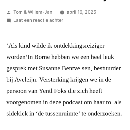
Geplaatst
Tom & Willem-Jan
april 16, 2025
door
op
Laat een reactie achter
#71
Susanne
‘Als kind wilde ik ontdekkingsreiziger
Bentvelsen
–
worden’In Borne hebben we een heel leuk
Aveleijn
gesprek met Susanne Bentvelsen, bestuurder
bij Aveleijn. Versterking krijgen we in de
persoon van Yentl Foks die zich heeft
voorgenomen in deze podcast om haar rol als
sidekick in ‘de tussenruimte’ te onderzoeken.