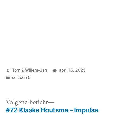
Geplaatst
Tom & Willem-Jan
april 16, 2025
door
Geplaatst
seizoen 5
in
Volgend
Volgend bericht
bericht:
#72 Klaske Houtsma – Impulse
Bericht