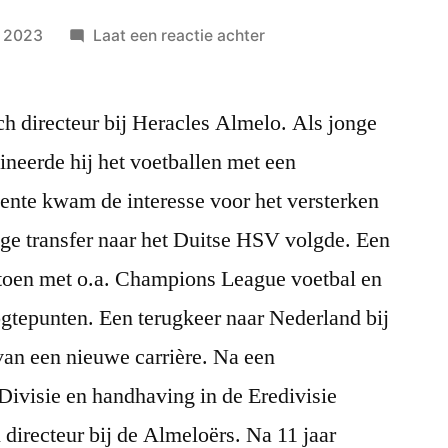
op
, 2023
Laat een reactie achter
#49
Nico-
h directeur bij Heracles Almelo. Als jonge
Jan
Hoogma
neerde hij het voetballen met een
–
ente kwam de interesse voor het versterken
technisch
directeur
ige transfer naar het Duitse HSV volgde. Een
Heracles
 toen met o.a. Champions League voetbal en
Almelo
gtepunten. Een terugkeer naar Nederland bij
van een nieuwe carrière. Na een
Divisie en handhaving in de Eredivisie
irecteur bij de Almeloërs. Na 11 jaar