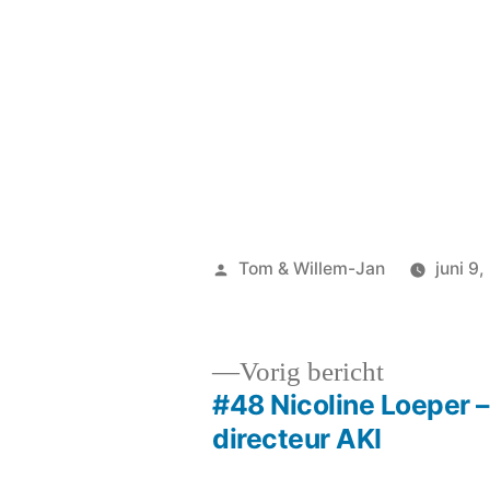
Geplaatst
Tom & Willem-Jan
juni 9
door
Vorig
Vorig bericht
bericht:
#48 Nicoline Loeper –
Bericht
directeur AKI