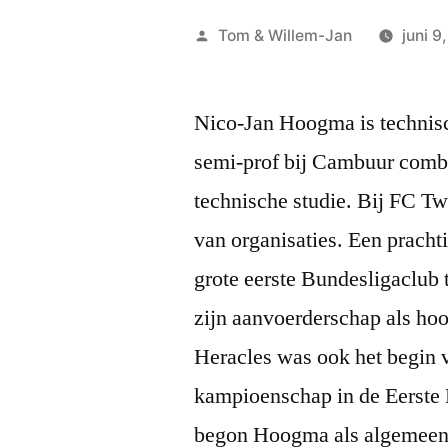
Geplaatst
Tom & Willem-Jan
juni 9
door
Nico-Jan Hoogma is technisc
semi-prof bij Cambuur combi
technische studie. Bij FC Tw
van organisaties. Een pracht
grote eerste Bundesligaclub
zijn aanvoerderschap als hoo
Heracles was ook het begin 
kampioenschap in de Eerste 
begon Hoogma als algemeen d