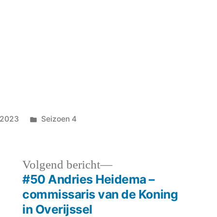
Geplaatst
, 2023
Seizoen 4
in
Volgend
Volgend bericht
bericht:
#50 Andries Heidema –
commissaris van de Koning
in Overijssel