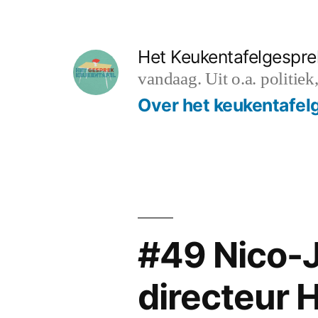
Ga
naar
Het Keukentafelgespre
de
vandaag. Uit o.a. politiek
inhoud
Over het keukentafel
#49 Nico-
directeur 