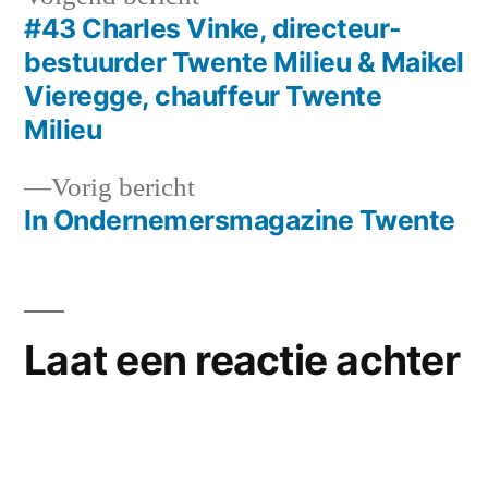
bericht:
#43 Charles Vinke, directeur-
Bericht
bestuurder Twente Milieu & Maikel
navigatie
Vieregge, chauffeur Twente
Milieu
Vorig
Vorig bericht
bericht:
In Ondernemersmagazine Twente
Laat een reactie achter