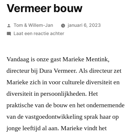
Vermeer bouw
Geplaatst
Tom & Willem-Jan
januari 6, 2023
door
op
Laat een reactie achter
#42
Marieke
Vandaag is onze gast Marieke Mentink,
Mentink
–
directeur bij Dura Vermeer. Als directeur zet
directeur
Marieke zich in voor culturele diversiteit en
Dura
Vermeer
diversiteit in persoonlijkheden. Het
bouw
praktische van de bouw en het ondernemende
van de vastgoedontwikkeling sprak haar op
jonge leeftijd al aan. Marieke vindt het