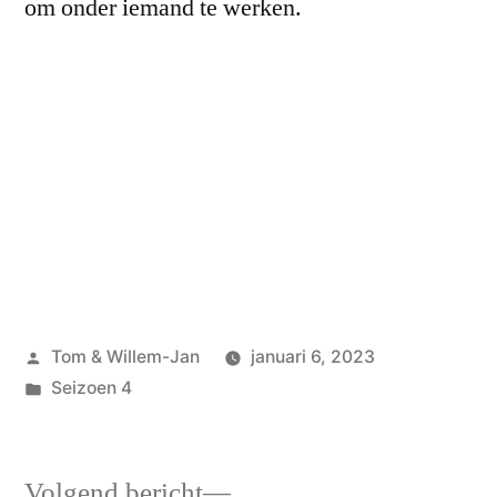
om onder iemand te werken.
Geplaatst
Tom & Willem-Jan
januari 6, 2023
door
Geplaatst
Seizoen 4
in
Volgend
Volgend bericht