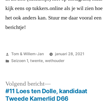
kijk eens op tukkers.online als je wil zien hoe
het ook anders kan. Stuur me daar vooral een
berichtje!
Geplaatst
Tom & Willem-Jan
januari 28, 2021
door
Geplaatst
Seizoen 1
,
twente
,
wethouder
in
Volgend
Volgend bericht
bericht:
#11 Loes ten Dolle, kandidaat
Bericht
Tweede Kamerlid D66
navigatie