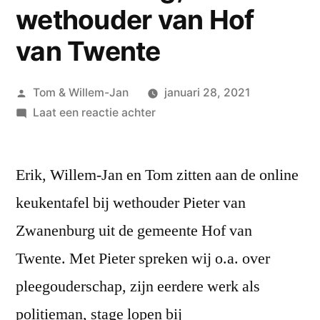
wethouder van Hof
van Twente
Geplaatst
Tom & Willem-Jan
januari 28, 2021
door
op
Laat een reactie achter
#10
Pieter
Erik, Willem-Jan en Tom zitten aan de online
van
Zwanenburg,
keukentafel bij wethouder Pieter van
wethouder
Zwanenburg uit de gemeente Hof van
van
Hof
Twente. Met Pieter spreken wij o.a. over
van
pleegouderschap, zijn eerdere werk als
Twente
politieman, stage lopen bij