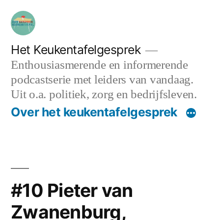
Ga
naar
de
Het Keukentafelgesprek
Enthousiasmerende en informerende
inhoud
podcastserie met leiders van vandaag.
Uit o.a. politiek, zorg en bedrijfsleven.
Over het keukentafelgesprek
#10 Pieter van
Zwanenburg,