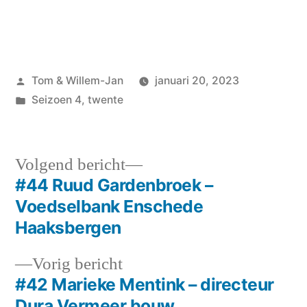
Geplaatst
Tom & Willem-Jan
januari 20, 2023
door
Geplaatst
Seizoen 4
,
twente
in
Volgend
Volgend bericht
bericht:
#44 Ruud Gardenbroek –
Bericht
Voedselbank Enschede
navigatie
Haaksbergen
Vorig
Vorig bericht
bericht:
#42 Marieke Mentink – directeur
Dura Vermeer bouw