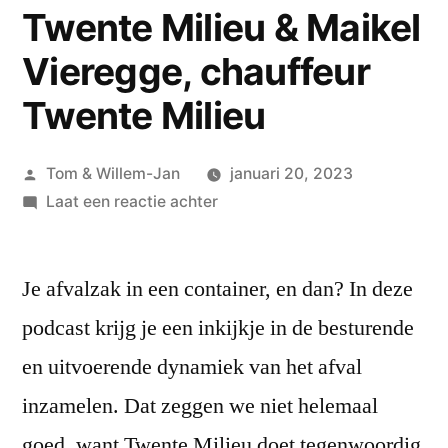
Twente Milieu & Maikel
Vieregge, chauffeur
Twente Milieu
Geplaatst
Tom & Willem-Jan
januari 20, 2023
door
op
Laat een reactie achter
#43
Charles
Je afvalzak in een container, en dan? In deze
Vinke,
directeur-
podcast krijg je een inkijkje in de besturende
bestuurder
en uitvoerende dynamiek van het afval
Twente
Milieu
inzamelen. Dat zeggen we niet helemaal
&
goed, want Twente Milieu doet tegenwoordig