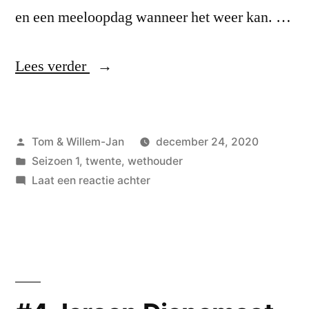
en een meeloopdag wanneer het weer kan. …
“#5
Lees verder
Jaimi
van
Geplaatst
Tom & Willem-Jan
december 24, 2020
Essen,
door
Geplaatst
Seizoen 1
,
twente
,
wethouder
wethouder
in
op
Laat een reactie achter
van
#5
Jaimi
Losser”
van
Essen,
wethouder
van