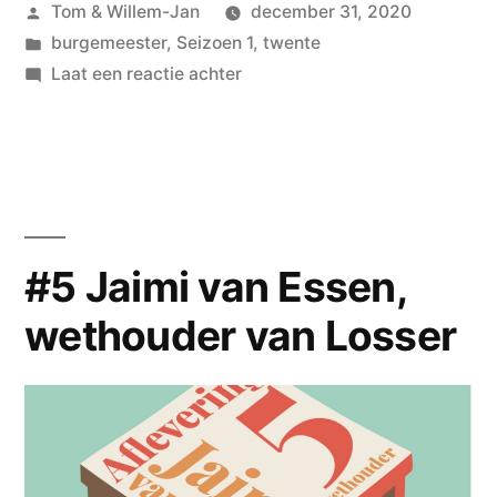
Geplaatst
Tom & Willem-Jan
december 31, 2020
door
Geplaatst
burgemeester
,
Seizoen 1
,
twente
in
op
Laat een reactie achter
#6
Rob
Welten,
burgemeester
van
Haaksbergen
#5 Jaimi van Essen,
wethouder van Losser