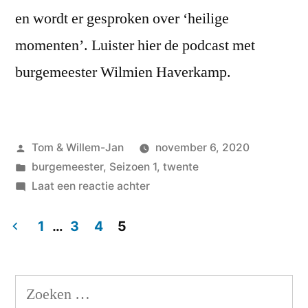
en wordt er gesproken over ‘heilige
momenten’. Luister hier de podcast met
burgemeester Wilmien Haverkamp.
Geplaatst
Tom & Willem-Jan
november 6, 2020
door
Geplaatst
burgemeester
,
Seizoen 1
,
twente
in
op
Laat een reactie achter
#1
Wilmien
1
…
3
4
5
Haverkamp,
Berichten
burgemeester
paginering
van
Zoeken
Tubbergen