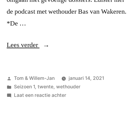
de podcast met wethouder Bas van Wakeren.
*De …
“#8
Lees verder
Bas
van
Geplaatst
Tom & Willem-Jan
januari 14, 2021
Wakeren,
door
Geplaatst
Seizoen 1
,
twente
,
wethouder
wethouder
in
op
Laat een reactie achter
van
#8
Bas
Hengelo”
van
Wakeren,