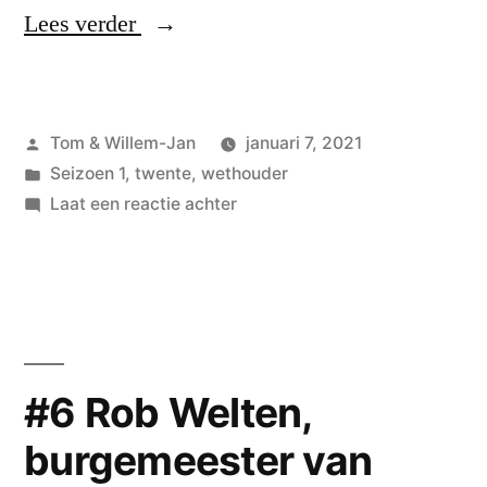
“#7
Lees verder
Jeffrey
Rouwenhorst,
Geplaatst
Tom & Willem-Jan
januari 7, 2021
wethouder
door
Geplaatst
Seizoen 1
,
twente
,
wethouder
van
in
op
Laat een reactie achter
Wierden”
#7
Jeffrey
Rouwenhorst,
wethouder
van
Wierden
#6 Rob Welten,
burgemeester van