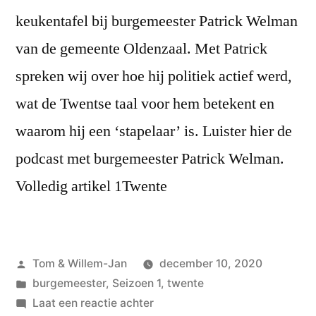
keukentafel bij burgemeester Patrick Welman
van de gemeente Oldenzaal. Met Patrick
spreken wij over hoe hij politiek actief werd,
wat de Twentse taal voor hem betekent en
waarom hij een ‘stapelaar’ is. Luister hier de
podcast met burgemeester Patrick Welman.
Volledig artikel 1Twente
Geplaatst
Tom & Willem-Jan
december 10, 2020
door
Geplaatst
burgemeester
,
Seizoen 1
,
twente
in
op
Laat een reactie achter