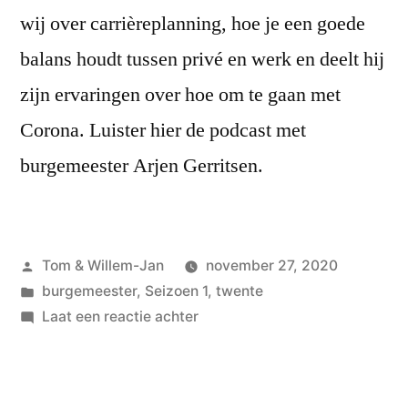
wij over carrièreplanning, hoe je een goede
balans houdt tussen privé en werk en deelt hij
zijn ervaringen over hoe om te gaan met
Corona. Luister hier de podcast met
burgemeester Arjen Gerritsen.
Geplaatst
Tom & Willem-Jan
november 27, 2020
door
Geplaatst
burgemeester
,
Seizoen 1
,
twente
in
op
Laat een reactie achter
#2
Arjen
Gerritsen,