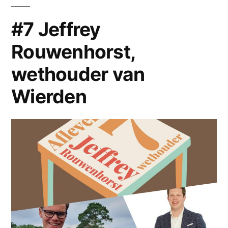
wethouder
van
#7 Jeffrey
Hengelo
Rouwenhorst,
wethouder van
Wierden