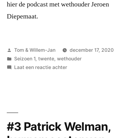
hier de podcast met wethouder Jeroen
Diepemaat.
Geplaatst
Tom & Willem-Jan
december 17, 2020
door
Geplaatst
Seizoen 1
,
twente
,
wethouder
in
op
Laat een reactie achter
#4
Jeroen
Diepemaat,
wethouder
van
Enschede
#3 Patrick Welman,