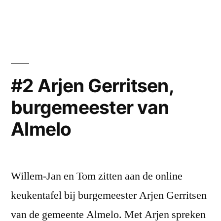
#3
Patrick
Welman,
burgemeester
van
Oldenzaal
#2 Arjen Gerritsen,
en
burgemeester van
te
gast
Almelo
bij
1Twente
Willem-Jan en Tom zitten aan de online
keukentafel bij burgemeester Arjen Gerritsen
van de gemeente Almelo. Met Arjen spreken